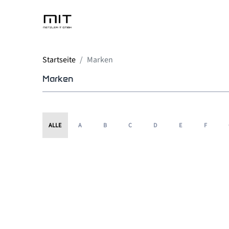
HOME
IT-SERVIC
Startseite
Marken
Marken
ALLE
A
B
C
D
E
F