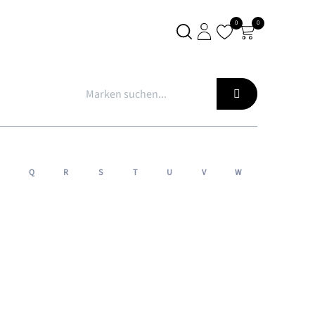
0
0
S
KONTAKT
Q
R
S
T
U
V
W
X
Y