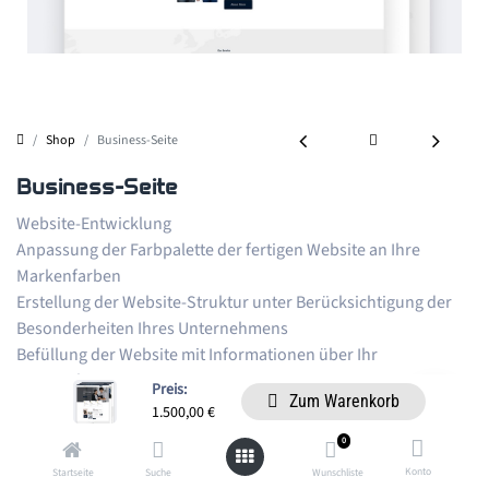
Shop
Business-Seite
Business-Seite
Website-Entwicklung
Anpassung der Farbpalette der fertigen Website an Ihre
Markenfarben
Erstellung der Website-Struktur unter Berücksichtigung der
Besonderheiten Ihres Unternehmens
Befüllung der Website mit Informationen über Ihr
Unternehmen
Preis:
Zum Warenkorb
Domainverbindung – Registrierung einer neuen oder
1.500,00
€
Verbindung Ihrer eigenen Domain
0
Registrierung bei den Suchmaschinen Yandex.ru und
Konto
Startseite
Suche
Wunschliste
Google.com